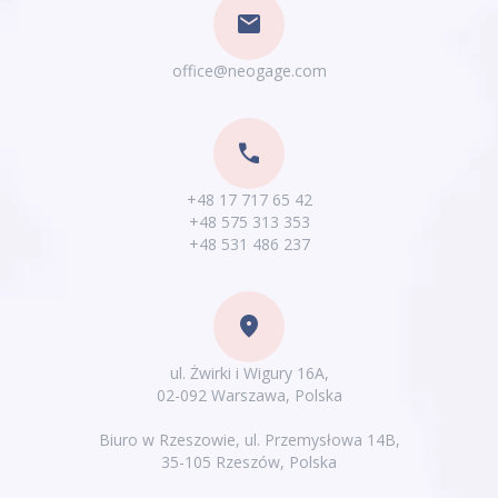
mail
office@neogage.com
phone
+48 17 717 65 42
+48 575 313 353
+48 531 486 237
location_on
ul. Żwirki i Wigury 16A,
02-092 Warszawa, Polska
Biuro w Rzeszowie, ul. Przemysłowa 14B,
35-105 Rzeszów, Polska