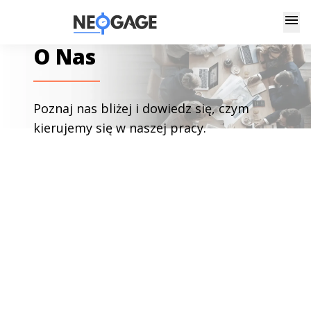
menu
O Nas
Poznaj nas bliżej i dowiedz się, czym
kierujemy się w naszej pracy.