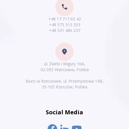
phone
+48 17 717 65 42
+48 575 313 353
+48 531 486 237
location_on
ul. Żwirki i Wigury 16A,
02-092 Warszawa, Polska
Biuro w Rzeszowie, ul. Przemysłowa 14B,
35-105 Rzeszów, Polska
Social Media