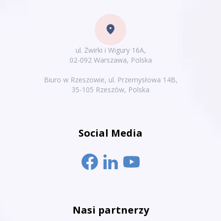
location_on
ul. Żwirki i Wigury 16A,
02-092 Warszawa, Polska
Biuro w Rzeszowie, ul. Przemysłowa 14B,
35-105 Rzeszów, Polska
Social Media
Nasi partnerzy